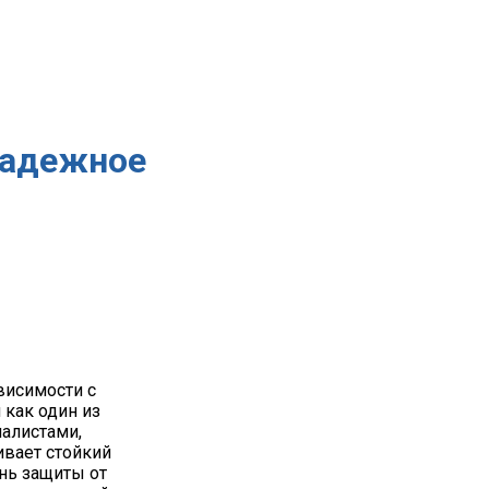
надежное
висимости с
как один из
алистами,
ивает стойкий
нь защиты от