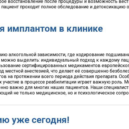
рое восстановление после процедуры и возможность вес
 пациент проходит полное обследование и детоксикацию о
я имплантом в клинике
нию алкогольной зависимости, где кодирование подшиван
можно выделить: индивидуальный подход к каждому паци
ользование сертифицированных медикаментов европейског
од местной анестезией, что делает её совершенно безболе
гов на протяжении всего периода действия препарата. Осо
их участие в процессе реабилитации играет важную роль. 
енно важно для многих наших пациентов. Наши специалис
ющий не только медицинское, но и психологическое сопр
ию уже сегодня!