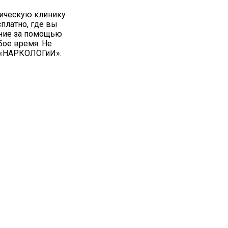
гическую клинику
платно, где вы
ение за помощью
бое время. Не
и «НАРКОЛОГиИ».