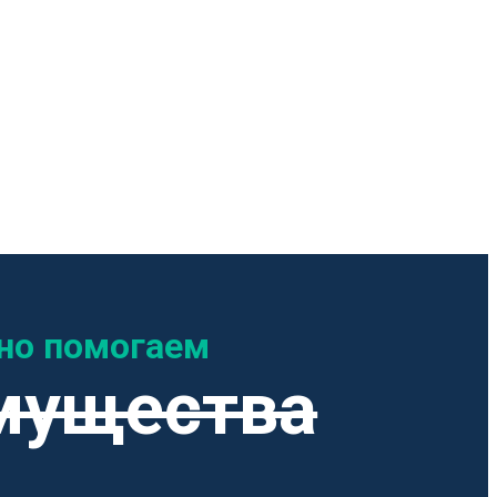
но помогаем
мущества