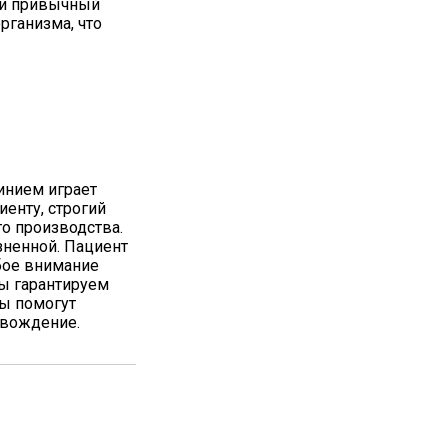
ти привычный
рганизма, что
инием играет
енту, строгий
о производства.
зненной. Пациент
бое внимание
Мы гарантируем
ты помогут
овождение.