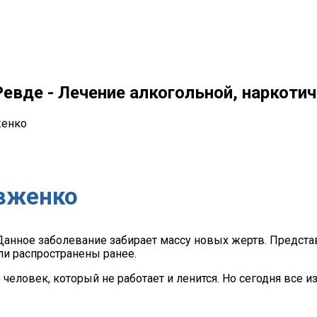
евде - Лечение алкогольной, наркотич
женко
вженко
анное заболевание забирает массу новых жертв. Представ
ыли распространены ранее.
о человек, который не работает и ленится. Но сегодня все