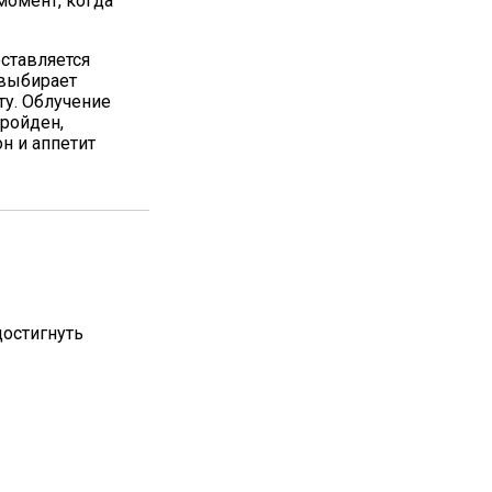
момент, когда
ставляется
 выбирает
ту. Облучение
пройден,
н и аппетит
остигнуть