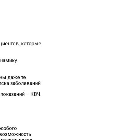
циентов, которые
намику.
аны даже те
иска заболеваний.
показаний – КВЧ.
особого
т возможность