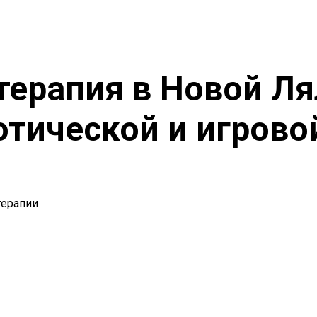
ерапия в Новой Ля
отической и игрово
терапии