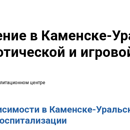
ние в Каменске-Ур
отической и игрово
илитационном центре
исимости в Каменске-Уральс
госпитализации