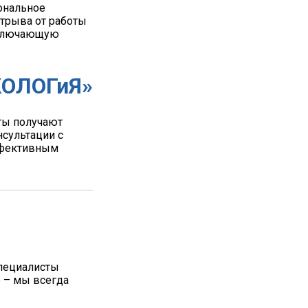
ональное
отрыва от работы
 включающую
КОЛОГиЯ»
ты получают
сультации с
эффективным
пециалисты
е – мы всегда