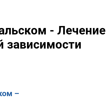
альском - Лечение
й зависимости
ком –