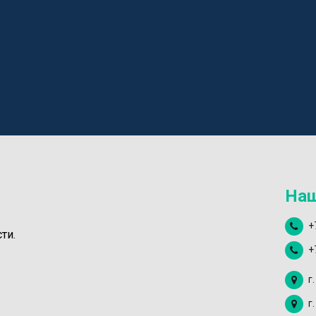
Наш
+
ти.
+
г
г